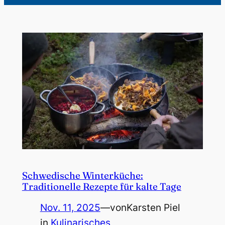
Schwedische Winterküche:
Traditionelle Rezepte für kalte Tage
Nov. 11, 2025
—
von
Karsten Piel
in
Kulinarisches