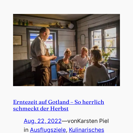
Erntezeit auf Gotland – So herrlich
schmeckt der Herbst
Aug. 22, 2022
—
von
Karsten Piel
in
Ausflugsziele
, 
Kulinarisches