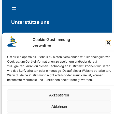
Unterstütze uns
Cookie-Zustimmung
verwalten
Freiwillige Spenden für die Aufrechterhaltung
der Redaktion.
Um dir ein optimales Erlebnis zu bieten, verwenden wir Technologien wie
Cookies, um Geräteinformationen zu speichern und/oder darauf
zuzugreifen. Wenn du diesen Technologien zustimmst, können wir Daten
Support us
wie das Surfverhalten oder eindeutige IDs auf dieser Website verarbeiten.
Wenn du deine Zustimmung nicht erteilst oder zurückziehst, können
bestimmte Merkmale und Funktionen beeinträchtigt werden.
© 2002 – 2026
Akzeptieren
Schwedenstube.de
LinkedIn
Facebo
Twitter
Instag
Ablehnen
2024, 2026
Liquid
RSS-Feed