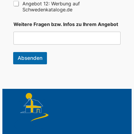
Angebot 12: Werbung auf
Schwedenkataloge.de
b
Weitere Fragen bzw. Infos zu Ihrem Angebot
z
w
.
E
-
M
Absenden
a
i
l
-
A
d
r
e
s
s
e
A
n
g