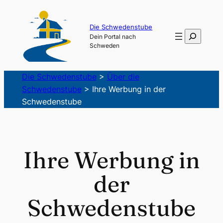
Zum
Inhalt
Die Schwedenstube
Suchen
Dein Portal nach
springen
Schweden
Die Schwedenstube
>
Über die
Schwedenstube
>
Ihre Werbung in der
Schwedenstube
Ihre Werbung in
der
Schwedenstube