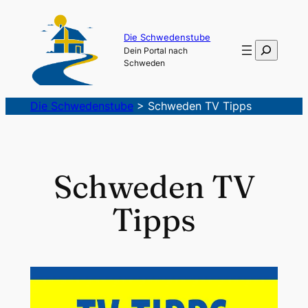
Zum
Inhalt
Die Schwedenstube
Suchen
Dein Portal nach
springen
Schweden
Die Schwedenstube
>
Schweden TV Tipps
Schweden TV
Tipps