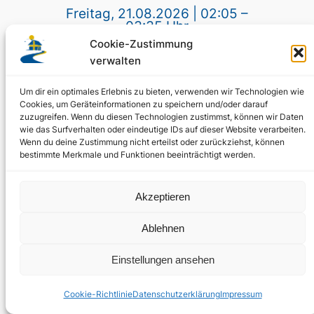
Freitag, 21.08.2026 | 02:05 –
03:35 Uhr
Cookie-Zustimmung
Kommissar
verwalten
Wallander – Der
Um dir ein optimales Erlebnis zu bieten, verwenden wir Technologien wie
Kurier
Cookies, um Geräteinformationen zu speichern und/oder darauf
zuzugreifen. Wenn du diesen Technologien zustimmst, können wir Daten
wie das Surfverhalten oder eindeutige IDs auf dieser Website verarbeiten.
Krimi, SE 2009 nach Henning
Wenn du deine Zustimmung nicht erteilst oder zurückziehst, können
Mankell
bestimmte Merkmale und Funktionen beeinträchtigt werden.
Sendungsbeschreibung
Akzeptieren
Du möchtest diese „TV-Tipps
Ablehnen
Schweden“ regelmäßig (völlig
kostenlos und unverbindlich)
Einstellungen ansehen
per e-Mail erhalten? Dann
Cookie-Richtlinie
Datenschutzerklärung
Impressum
melde Dich gern für unseren =>