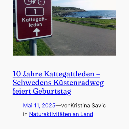
10 Jahre Kattegattleden –
Schwedens Küstenradweg
feiert Geburtstag
Mai 11, 2025
—
von
Kristina Savic
in
Naturaktivitäten an Land