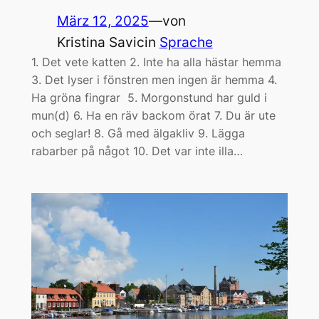
März 12, 2025
—
von
Kristina Savic
in
Sprache
1. Det vete katten 2. Inte ha alla hästar hemma
3. Det lyser i fönstren men ingen är hemma 4.
Ha gröna fingrar 5. Morgonstund har guld i
mun(d) 6. Ha en räv backom örat 7. Du är ute
och seglar! 8. Gå med älgakliv 9. Lägga
rabarber på något 10. Det var inte illa…