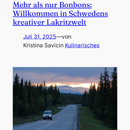
Mehr als nur Bonbons:
Willkommen in Schwedens
kreativer Lakritzwelt
Juli 31, 2025
—
von
Kristina Savic
in
Kulinarisches