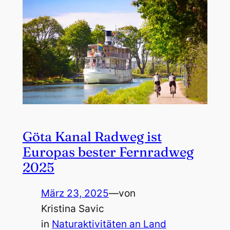
Göta Kanal Radweg ist
Europas bester Fernradweg
2025
März 23, 2025
—
von
Kristina Savic
in
Naturaktivitäten an Land