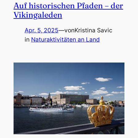
Auf historischen Pfaden – der
Vikingaleden
Apr. 5, 2025
—
von
Kristina Savic
in
Naturaktivitäten an Land