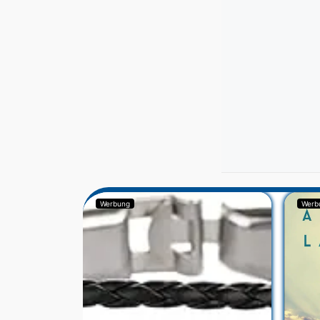
Werbung
Werb