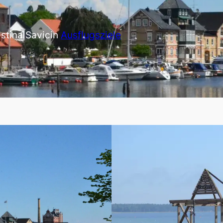
istina Savic
in
Ausflugsziele