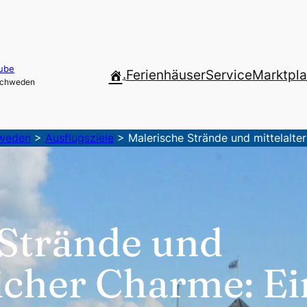
ube
.
Ferienhäuser
Service
Marktpla
 Schweden
hweden
>
Ausflugsziele
>
Malerische Strände und mittelalte
 Strände und
licher Charme: E