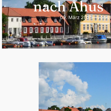
nach Åhus
09. März 2025
—
von
Kr