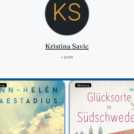
KS
Kristina Savic
+ posts
ung
Werbung