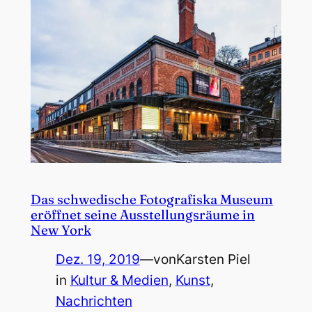
Das schwedische Fotografiska Museum
eröffnet seine Ausstellungsräume in
New York
Dez. 19, 2019
—
von
Karsten Piel
in
Kultur & Medien
, 
Kunst
, 
Nachrichten