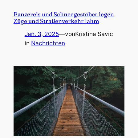
Panzereis und Schneegestöber legen
Züge und Straßenverkehr lahm
Jan. 3, 2025
—
von
Kristina Savic
in
Nachrichten