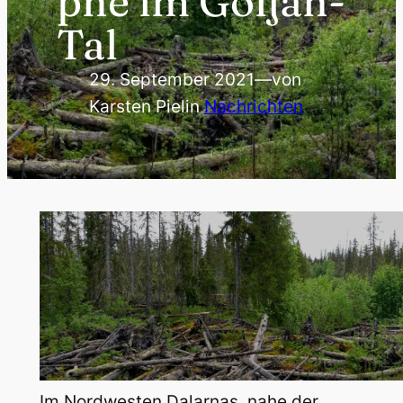
phe im Göljån-
Tal
29. September 2021
—
von
Karsten Piel
in
Nachrichten
Im Nordwesten Dalarnas, nahe der