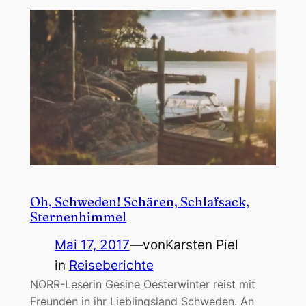
Oh, Schweden! Schären, Schlafsack,
Sternenhimmel
Mai 17, 2017
—
von
Karsten Piel
in
Reiseberichte
NORR-Leserin Gesine Oesterwinter reist mit
Freunden in ihr Lieblingsland Schweden. An