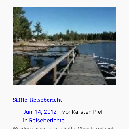
Säffle-Reisebericht
Juni 14, 2012
—
von
Karsten Piel
in
Reiseberichte
Wunderschöne Tage in Säffle Obwohl seit mehr