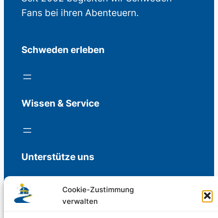
Fans bei ihren Abenteuern.
Schweden erleben
Wissen & Service
Unterstütze uns
Cookie-Zustimmung
verwalten
Freiwillige Spenden für die Aufrechterhaltung
der Redaktion.