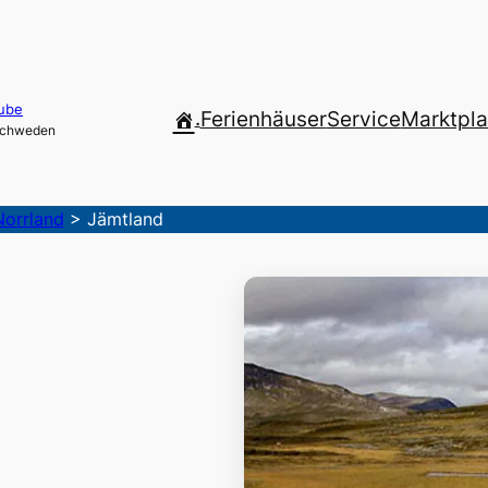
ube
.
Ferienhäuser
Service
Marktpla
 Schweden
Norrland
>
Jämtland