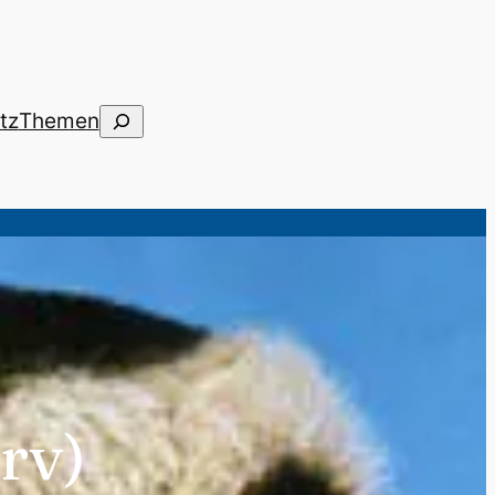
Suchen
tz
Themen
rv)