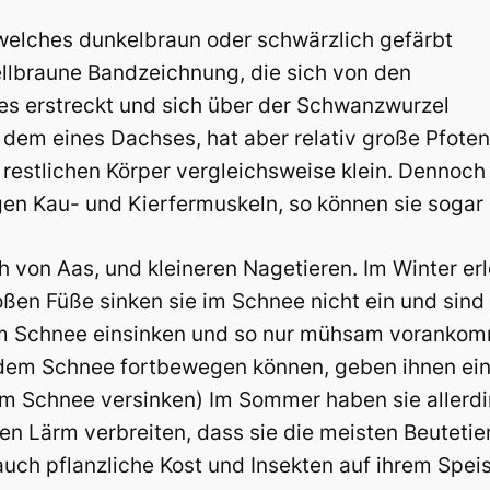
l, welches dunkelbraun oder schwärzlich gefärbt
hellbraune Bandzeichnung, die sich von den
es erstreckt und sich über der Schwanzwurzel
 dem eines Dachses, hat aber relativ große Pfoten 
restlichen Körper vergleichsweise klein. Dennoch 
tigen Kau- und Kierfermuskeln, so können sie soga
h von Aas, und kleineren Nagetieren. Im Winter er
roßen Füße sinken sie im Schnee nicht ein und sind 
n im Schnee einsinken und so nur mühsam vorankom
 dem Schnee fortbewegen können, geben ihnen ein
f im Schnee versinken) Im Sommer haben sie allerd
en Lärm verbreiten, dass sie die meisten Beuteti
auch pflanzliche Kost und Insekten auf ihrem Spei