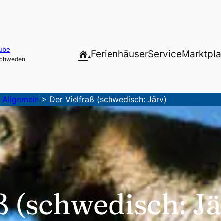
ube
.
Ferienhäuser
Service
Marktpla
 Schweden
>
Allgemein
>
Der Vielfraß (schwedisch: Järv)
ß (schwedisch: Jä