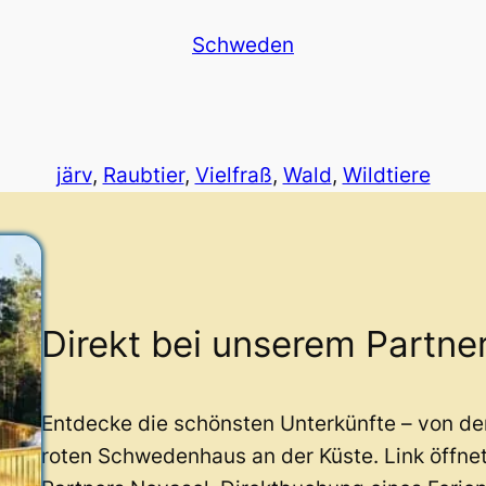
Schweden
järv
, 
Raubtier
, 
Vielfraß
, 
Wald
, 
Wildtiere
Direkt bei unserem Partne
Entdecke die schönsten Unterkünfte – von d
roten Schwedenhaus an der Küste. Link öffne