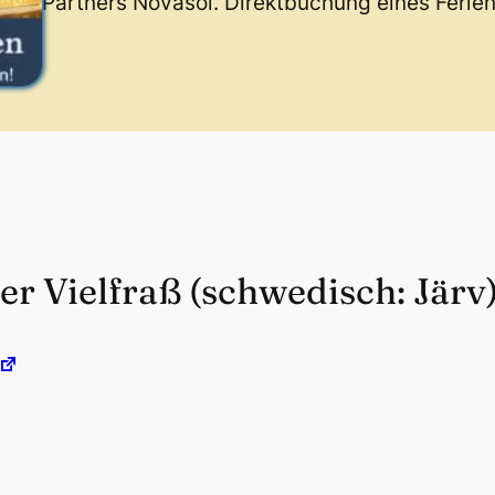
Partners Novasol. Direktbuchung eines Ferie
r Vielfraß (schwedisch: Järv)