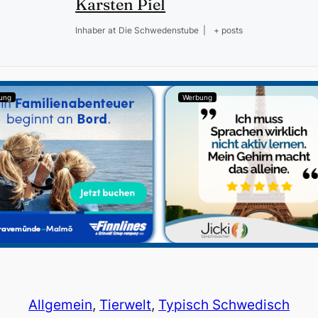
Karsten Piel
Inhaber
at
Die Schwedenstube
|
+ posts
ung
Werbung
Allgemein
, 
Tierwelt
, 
Typisch Schwedisch