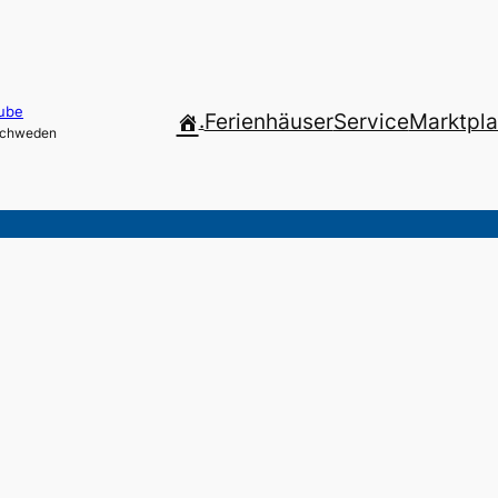
ube
.
Ferienhäuser
Service
Marktpla
 Schweden