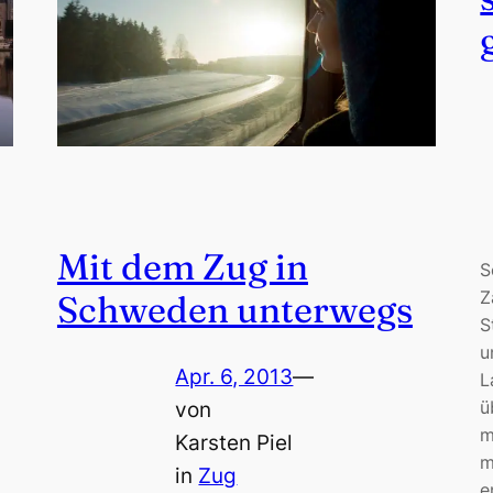
Mit dem Zug in
S
Z
Schweden unterwegs
S
u
Apr. 6, 2013
—
L
ü
von
m
Karsten Piel
m
in
Zug
e