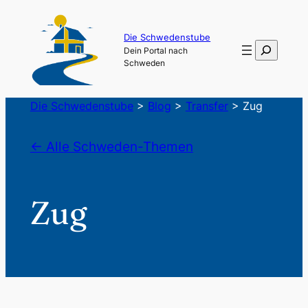
Die Schwedenstube
Suchen
Dein Portal nach
Schweden
Die Schwedenstube
>
Blog
>
Transfer
>
Zug
← Alle Schweden-Themen
Zug