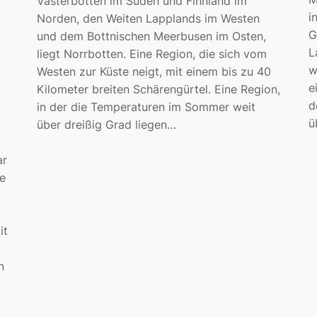
Västerbotten im Süden und Finnland im
i
Norden, den Weiten Lapplands im Westen
G
und dem Bottnischen Meerbusen im Osten,
L
liegt Norrbotten. Eine Region, die sich vom
w
Westen zur Küste neigt, mit einem bis zu 40
e
Kilometer breiten Schärengürtel. Eine Region,
d
in der die Temperaturen im Sommer weit
ü
über dreißig Grad liegen…
ar
e
it
n