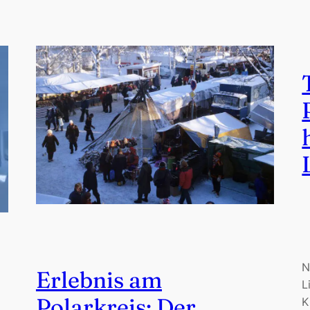
N
Erlebnis am
L
Polarkreis: Der
K