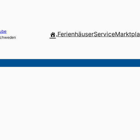
ube
.
Ferienhäuser
Service
Marktpla
 Schweden