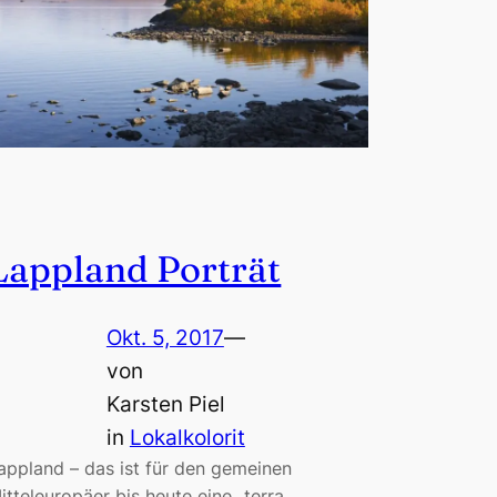
Lappland Porträt
Okt. 5, 2017
—
von
Karsten Piel
in
Lokalkolorit
appland – das ist für den gemeinen
itteleuropäer bis heute eine „terra