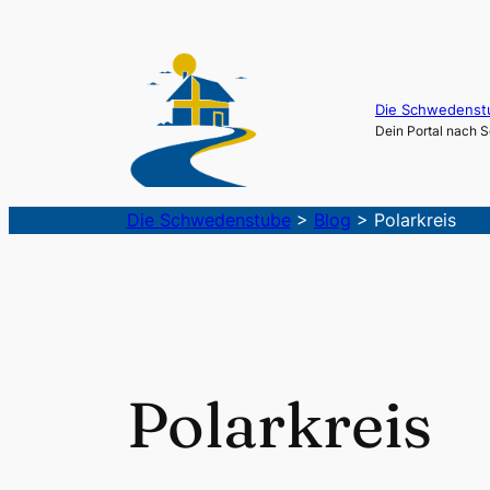
Die Schwedenst
Dein Portal nach
Die Schwedenstube
>
Blog
>
Polarkreis
Polarkreis