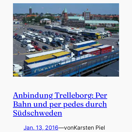
Anbindung Trelleborg: Per
Bahn und per pedes durch
Südschweden
Jan. 13, 2016
—
von
Karsten Piel