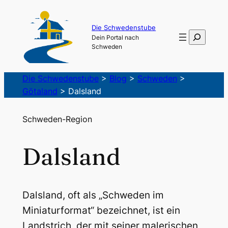
Die Schwedenstube
Suchen
Dein Portal nach
Schweden
Die Schwedenstube
>
Blog
>
Schweden
>
Götaland
>
Dalsland
Schweden-Region
Dalsland
Dalsland, oft als „Schweden im
Miniaturformat“ bezeichnet, ist ein
Landstrich, der mit seiner malerischen