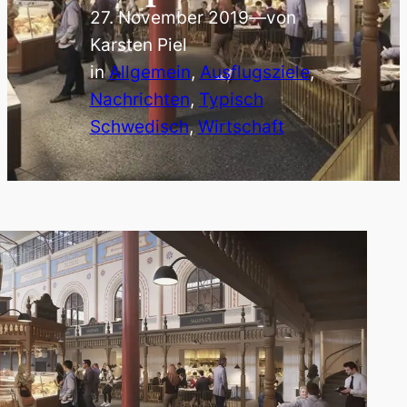
27. November 2019
—
von
Karsten Piel
in
Allgemein
, 
Ausflugsziele
, 
Nachrichten
, 
Typisch
Schwedisch
, 
Wirtschaft