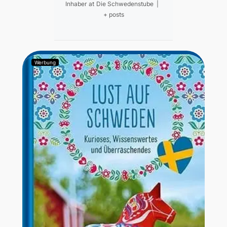
Inhaber
at
Die Schwedenstube
|
+ posts
Werbung