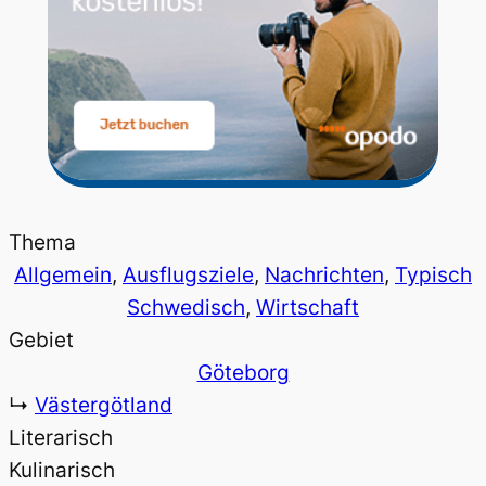
Thema
Allgemein
, 
Ausflugsziele
, 
Nachrichten
, 
Typisch
Schwedisch
, 
Wirtschaft
Gebiet
Göteborg
↳
Västergötland
Literarisch
Kulinarisch