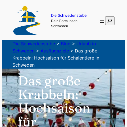
Zum
Inhalt
Die Schwedenstube
Suchen
Dein Portal nach
springen
Schweden
Die Schwedenstube
>
Blog
>
Urlaub in
Schweden
>
Ausflugsziele
>
Das große
Krabbeln: Hochsaison für Schalentiere in
Schweden
Das große
Krabbeln:
Hochsaison
für