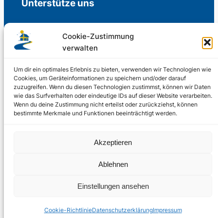
Unterstütze uns
Cookie-Zustimmung
verwalten
Freiwillige Spenden für die Aufrechterhaltung
der Redaktion.
Um dir ein optimales Erlebnis zu bieten, verwenden wir Technologien wie
Cookies, um Geräteinformationen zu speichern und/oder darauf
zuzugreifen. Wenn du diesen Technologien zustimmst, können wir Daten
Support us
wie das Surfverhalten oder eindeutige IDs auf dieser Website verarbeiten.
Wenn du deine Zustimmung nicht erteilst oder zurückziehst, können
bestimmte Merkmale und Funktionen beeinträchtigt werden.
© 2002 – 2026
Akzeptieren
Schwedenstube.de
LinkedIn
Facebo
Twitter
Instag
Ablehnen
2024, 2026
Liquid
RSS-Feed
Einstellungen ansehen
Marketing
PHOENIXSEO
Cookie-Richtlinie
Datenschutzerklärung
Impressum