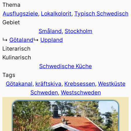
Thema
Ausflugsziele
, 
Lokalkolorit
, 
Typisch Schwedisch
Gebiet
Småland
, 
Stockholm
↳
Götaland
↳
Uppland
Literarisch
Kulinarisch
Schwedische Küche
Tags
Götakanal
, 
kräftskiva
, 
Krebsessen
, 
Westküste
Schweden
, 
Westschweden