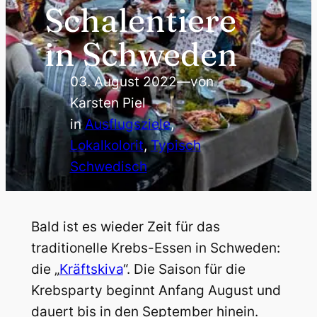
Schalentiere
in Schweden
03. August 2022
—
von
Karsten Piel
in
Ausflugsziele
, 
Lokalkolorit
, 
Typisch
Schwedisch
Bald ist es wieder Zeit für das
traditionelle Krebs-Essen in Schweden:
die „
Kräftskiva
“. Die Saison für die
Krebsparty beginnt Anfang August und
dauert bis in den September hinein.