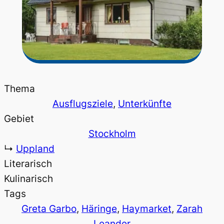
Thema
Ausflugsziele
, 
Unterkünfte
Gebiet
Stockholm
↳
Uppland
Literarisch
Kulinarisch
Tags
Greta Garbo
, 
Häringe
, 
Haymarket
, 
Zarah
Leander