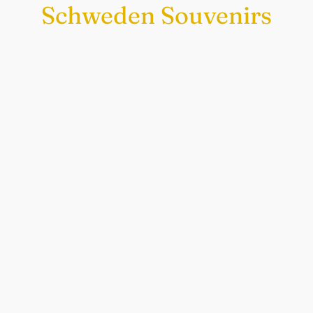
Schweden Souvenirs
Exklusiv nur bei uns
Original schwedische Souvenirs im
Schwedenladen.
Auch perfekt als Geschenk.