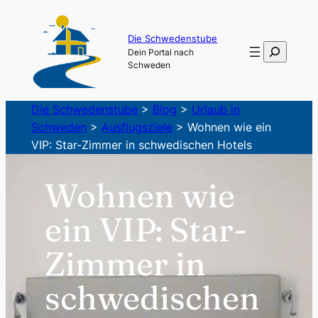
Zum
Inhalt
Die Schwedenstube
Suchen
Dein Portal nach
springen
Schweden
Die Schwedenstube
>
Blog
>
Urlaub in
Schweden
>
Ausflugsziele
>
Wohnen wie ein
VIP: Star-Zimmer in schwedischen Hotels
Wohnen wie
ein VIP: Star-
Zimmer in
schwedischen