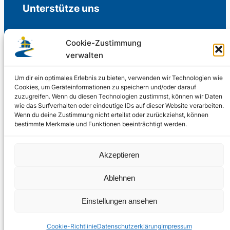
Unterstütze uns
Cookie-Zustimmung
verwalten
Freiwillige Spenden für die Aufrechterhaltung
der Redaktion.
Um dir ein optimales Erlebnis zu bieten, verwenden wir Technologien wie
Cookies, um Geräteinformationen zu speichern und/oder darauf
zuzugreifen. Wenn du diesen Technologien zustimmst, können wir Daten
Support us
wie das Surfverhalten oder eindeutige IDs auf dieser Website verarbeiten.
Wenn du deine Zustimmung nicht erteilst oder zurückziehst, können
bestimmte Merkmale und Funktionen beeinträchtigt werden.
© 2002 – 2026
Akzeptieren
Schwedenstube.de
LinkedIn
Facebo
Twitter
Instag
Ablehnen
2024, 2026
Liquid
RSS-Feed
Einstellungen ansehen
Marketing
PHOENIXSEO
Cookie-Richtlinie
Datenschutzerklärung
Impressum