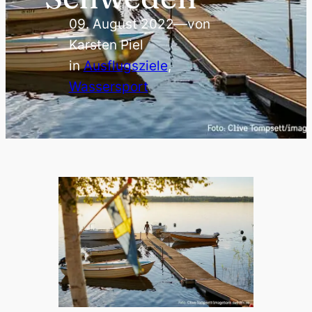
09. August 2022
—
von
Karsten Piel
in
Ausflugsziele
, 
Wassersport