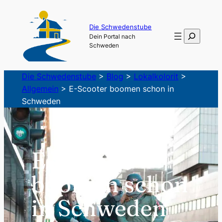
Zum
Inhalt
Die Schwedenstube
Suchen
Dein Portal nach
springen
Schweden
Die Schwedenstube
>
Blog
>
Lokalkolorit
>
Allgemein
>
E-Scooter boomen schon in
Schweden
E-Scooter
boomen schon
in Schweden