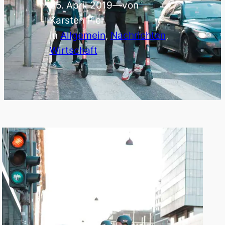
05. April 2019
—
von
Karsten Piel
in
Allgemein
, 
Nachrichten
, 
Wirtschaft