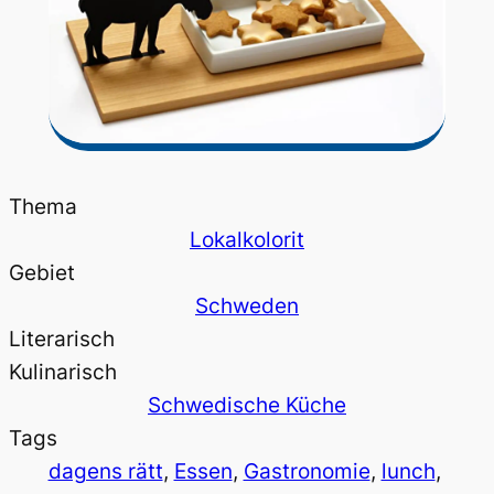
Thema
Lokalkolorit
Gebiet
Schweden
Literarisch
Kulinarisch
Schwedische Küche
Tags
dagens rätt
, 
Essen
, 
Gastronomie
, 
lunch
, 