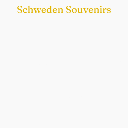
Schweden Souvenirs
Exklusiv nur bei uns
Original schwedische Souvenirs im
Schwedenladen.
Auch perfekt als Geschenk.