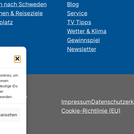
n nach Schweden
Blog
nen & Reiseziele
Service
platz
TV Tipps
Wetter & Klima
Gewinnspiel
Newsletter
Cookies, um
iesen
deutige IDs
er
nstube.de
 werden.
Impressum
Datenschutzerk
Cookie-Richtlinie (EU)
n ansehen