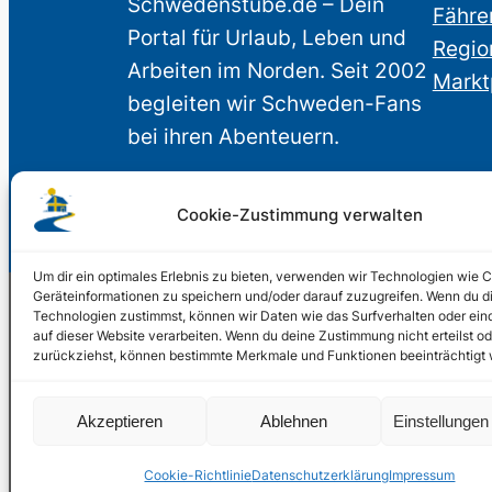
Schwedenstube.de – Dein
Fähre
Portal für Urlaub, Leben und
Regio
Arbeiten im Norden. Seit 2002
Markt
begleiten wir Schweden-Fans
bei ihren Abenteuern.
Cookie-Zustimmung verwalten
Um dir ein optimales Erlebnis zu bieten, verwenden wir Technologien wie 
Geräteinformationen zu speichern und/oder darauf zuzugreifen. Wenn du d
Technologien zustimmst, können wir Daten wie das Surfverhalten oder ein
auf dieser Website verarbeiten. Wenn du deine Zustimmung nicht erteilst od
© 2002 – 2026 Schwede
zurückziehst, können bestimmte Merkmale und Funktionen beeinträchtigt
2024, 2026
Liquid Marketing
Akzeptieren
Ablehnen
Einstellunge
PHOENIXSEO
Cookie-Richtlinie
Datenschutzerklärung
Impressum