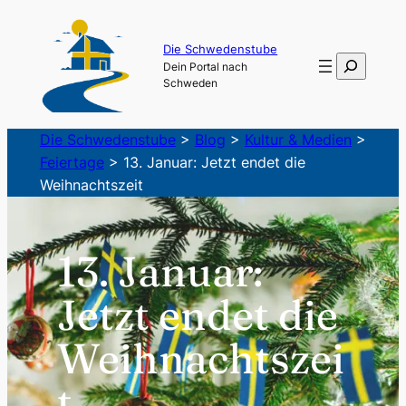
Zum
Inhalt
Die Schwedenstube
Suchen
Dein Portal nach
springen
Schweden
Die Schwedenstube
>
Blog
>
Kultur & Medien
>
Feiertage
>
13. Januar: Jetzt endet die
Weihnachtszeit
13. Januar:
Jetzt endet die
Weihnachtszei
t