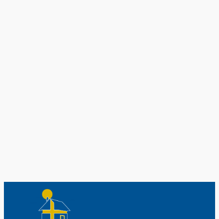
Exklusiv nur bei uns
Original schwedische Souvenirs im
Schwedenladen.
Auch perfekt als Geschenk.