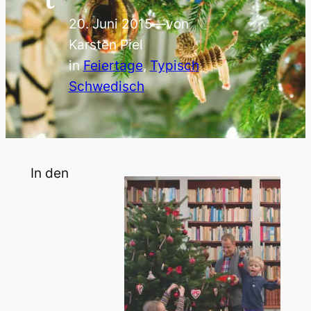
20. Juni 2015
—
von
Karsten Piel
in
Feiertage
, 
Typisch
Schwedisch
In den