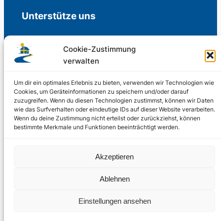
Unterstütze uns
Cookie-Zustimmung
verwalten
Freiwillige Spenden für die Aufrechterhaltung
der Redaktion.
Um dir ein optimales Erlebnis zu bieten, verwenden wir Technologien wie
Cookies, um Geräteinformationen zu speichern und/oder darauf
zuzugreifen. Wenn du diesen Technologien zustimmst, können wir Daten
Support us
wie das Surfverhalten oder eindeutige IDs auf dieser Website verarbeiten.
Wenn du deine Zustimmung nicht erteilst oder zurückziehst, können
bestimmte Merkmale und Funktionen beeinträchtigt werden.
© 2002 – 2026
Akzeptieren
Schwedenstube.de
LinkedIn
Facebo
Twitter
Instag
Ablehnen
2024, 2026
Liquid
RSS-Feed
Einstellungen ansehen
Marketing
PHOENIXSEO