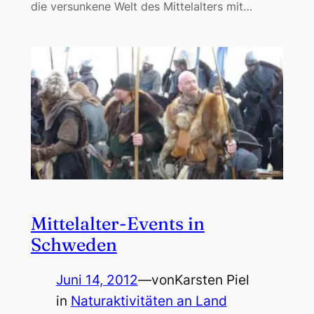
die versunkene Welt des Mittelalters mit…
Mittelalter-Events in
Schweden
Juni 14, 2012
—
von
Karsten Piel
in
Naturaktivitäten an Land