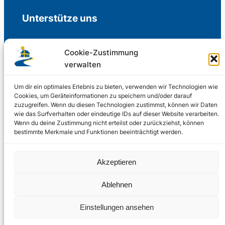
Unterstütze uns
Cookie-Zustimmung
verwalten
Freiwillige Spenden für die Aufrechterhaltung
der Redaktion.
Um dir ein optimales Erlebnis zu bieten, verwenden wir Technologien wie
Cookies, um Geräteinformationen zu speichern und/oder darauf
zuzugreifen. Wenn du diesen Technologien zustimmst, können wir Daten
Support us
wie das Surfverhalten oder eindeutige IDs auf dieser Website verarbeiten.
Wenn du deine Zustimmung nicht erteilst oder zurückziehst, können
bestimmte Merkmale und Funktionen beeinträchtigt werden.
© 2002 – 2026
Akzeptieren
Schwedenstube.de
LinkedIn
Facebo
Twitter
Instag
Ablehnen
2024, 2026
Liquid
RSS-Feed
Einstellungen ansehen
Marketing
PHOENIXSEO