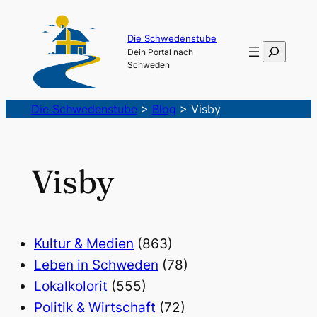
Die Schwedenstube
Suchen
Dein Portal nach
Schweden
Die Schwedenstube
>
Blog
>
Visby
Visby
Kultur & Medien
(863)
Leben in Schweden
(78)
Lokalkolorit
(555)
Politik & Wirtschaft
(72)