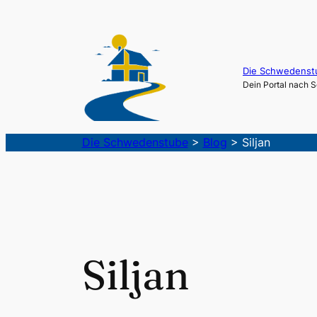
Die Schwedenst
Dein Portal nach
Die Schwedenstube
>
Blog
>
Siljan
Siljan