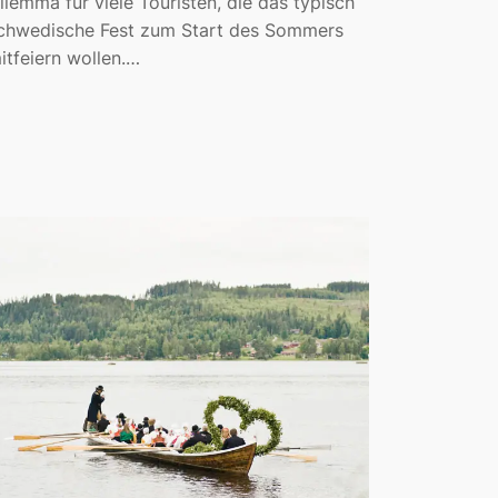
ilemma für viele Touristen, die das typisch
chwedische Fest zum Start des Sommers
itfeiern wollen.…