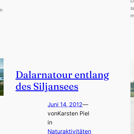
D
s
n
m
Dalarnatour entlang
des Siljansees
Juni 14, 2012
—
von
Karsten Piel
in
Naturaktivitäten