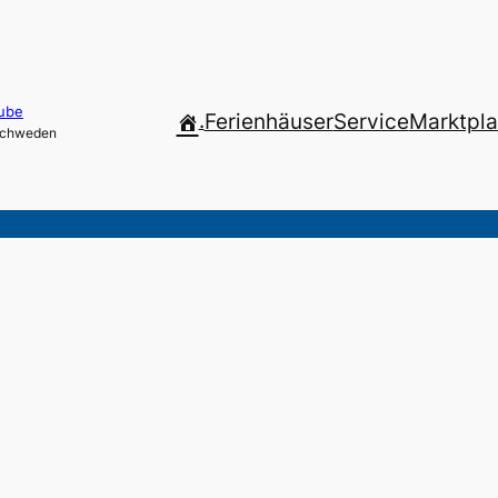
ube
.
Ferienhäuser
Service
Marktpla
 Schweden