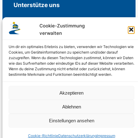
Unterstütze uns
Cookie-Zustimmung
verwalten
Freiwillige Spenden für die Aufrechterhaltung
der Redaktion.
Um dir ein optimales Erlebnis zu bieten, verwenden wir Technologien wie
Cookies, um Geräteinformationen zu speichern und/oder darauf
zuzugreifen. Wenn du diesen Technologien zustimmst, können wir Daten
Support us
wie das Surfverhalten oder eindeutige IDs auf dieser Website verarbeiten.
Wenn du deine Zustimmung nicht erteilst oder zurückziehst, können
bestimmte Merkmale und Funktionen beeinträchtigt werden.
© 2002 – 2026
Akzeptieren
Schwedenstube.de
LinkedIn
Facebo
Twitter
Instag
Ablehnen
2024, 2026
Liquid
RSS-Feed
Einstellungen ansehen
Marketing
PHOENIXSEO
Cookie-Richtlinie
Datenschutzerklärung
Impressum