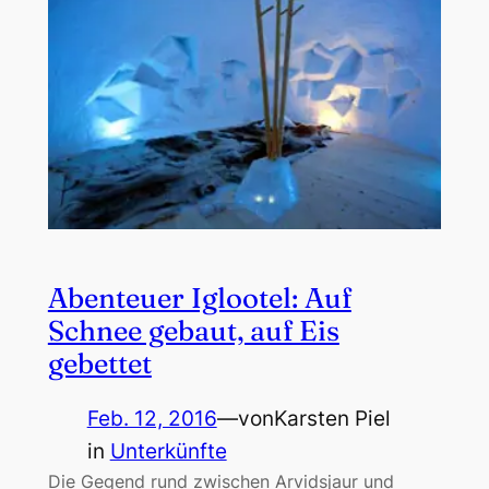
Abenteuer Iglootel: Auf
Schnee gebaut, auf Eis
gebettet
Feb. 12, 2016
—
von
Karsten Piel
in
Unterkünfte
Die Gegend rund zwischen Arvidsjaur und