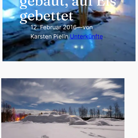
gebaut, auf Eis
gebettet
12. Februar 2016
—
von
Karsten Piel
in
Unterkünfte