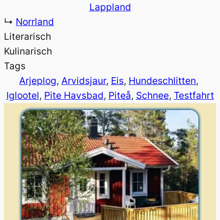
Lappland
↳
Norrland
Literarisch
Kulinarisch
Tags
Arjeplog
, 
Arvidsjaur
, 
Eis
, 
Hundeschlitten
, 
Iglootel
, 
Pite Havsbad
, 
Piteå
, 
Schnee
, 
Testfahrt