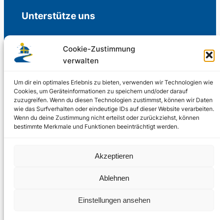
Unterstütze uns
Cookie-Zustimmung
verwalten
Freiwillige Spenden für die Aufrechterhaltung
der Redaktion.
Um dir ein optimales Erlebnis zu bieten, verwenden wir Technologien wie
Cookies, um Geräteinformationen zu speichern und/oder darauf
zuzugreifen. Wenn du diesen Technologien zustimmst, können wir Daten
Support us
wie das Surfverhalten oder eindeutige IDs auf dieser Website verarbeiten.
Wenn du deine Zustimmung nicht erteilst oder zurückziehst, können
bestimmte Merkmale und Funktionen beeinträchtigt werden.
© 2002 – 2026
Akzeptieren
Schwedenstube.de
LinkedIn
Facebo
Twitter
Instag
Ablehnen
2024, 2026
Liquid
RSS-Feed
Einstellungen ansehen
Marketing
PHOENIXSEO