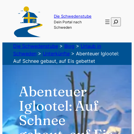
Zum
Inhalt
Die Schwedenstube
Suchen
Dein Portal nach
springen
Schweden
Die Schwedenstube
>
Blog
>
Urlaub in
Schweden
>
Unterkünfte
>
Abenteuer Iglootel:
Auf Schnee gebaut, auf Eis gebettet
Abenteuer
Iglootel: Auf
Schnee