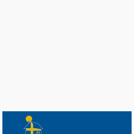
Exklusiv nur bei uns
Original schwedische Souvenirs im
Schwedenladen.
Auch perfekt als Geschenk.