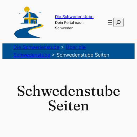
Zum
Inhalt
Die Schwedenstube
Suchen
Dein Portal nach
springen
Schweden
Die Schwedenstube
>
Über die
Schwedenstube
>
Schwedenstube Seiten
Schwedenstube
Seiten