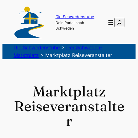
Zum
Inhalt
Die Schwedenstube
Suchen
Dein Portal nach
springen
Schweden
Die Schwedenstube
>
Der Schweden-
Marktplatz
>
Marktplatz Reiseveranstalter
Marktplatz
Reiseveranstalte
r