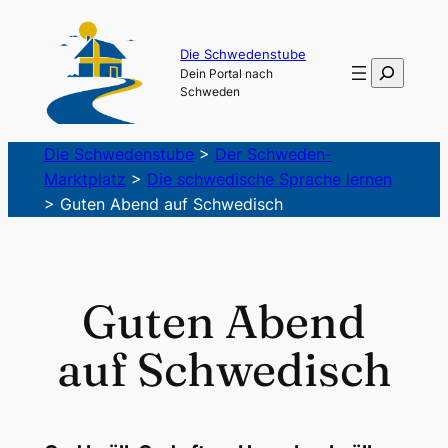
Zum
Inhalt
Die Schwedenstube
Suchen
Dein Portal nach
springen
Schweden
Die Schwedenstube
>
Der Schweden-
Marktplatz
>
Die schwedische Sprache lernen
>
Guten Abend auf Schwedisch
Guten Abend
auf Schwedisch