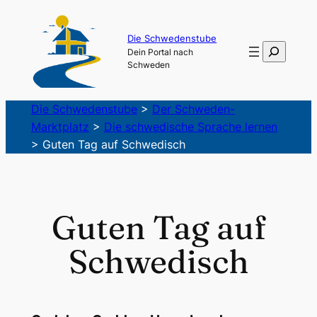
Zum
Inhalt
Die Schwedenstube
Suchen
Dein Portal nach
springen
Schweden
Die Schwedenstube
>
Der Schweden-
Marktplatz
>
Die schwedische Sprache lernen
>
Guten Tag auf Schwedisch
Guten Tag auf
Schwedisch