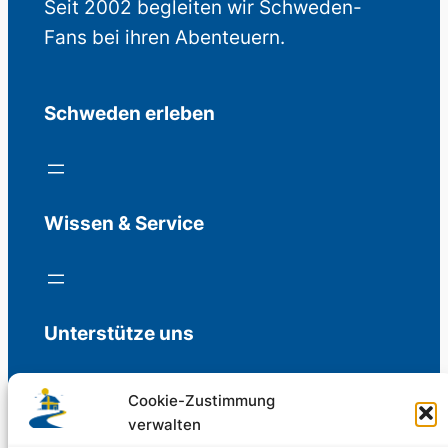
Seit 2002 begleiten wir Schweden-
Fans bei ihren Abenteuern.
Schweden erleben
Wissen & Service
Unterstütze uns
Cookie-Zustimmung
verwalten
Freiwillige Spenden für die Aufrechterhaltung