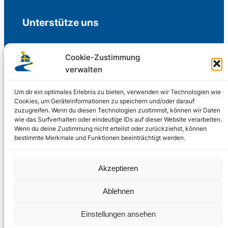
Unterstütze uns
Cookie-Zustimmung
verwalten
Freiwillige Spenden für die Aufrechterhaltung
der Redaktion.
Um dir ein optimales Erlebnis zu bieten, verwenden wir Technologien wie
Cookies, um Geräteinformationen zu speichern und/oder darauf
zuzugreifen. Wenn du diesen Technologien zustimmst, können wir Daten
Support us
wie das Surfverhalten oder eindeutige IDs auf dieser Website verarbeiten.
Wenn du deine Zustimmung nicht erteilst oder zurückziehst, können
bestimmte Merkmale und Funktionen beeinträchtigt werden.
© 2002 – 2026
Akzeptieren
Schwedenstube.de
LinkedIn
Facebo
Twitter
Instag
Ablehnen
2024, 2026
Liquid
RSS-Feed
Einstellungen ansehen
Marketing
PHOENIXSEO