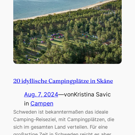
20 idyllische Campingplätze in Skåne
Aug. 7, 2024
—
von
Kristina Savic
in
Campen
Schweden ist bekanntermaßen das ideale
Camping-Reiseziel, mit Campingplätzen, die
sich im gesamten Land verteilen. Für eine
großartige Zeit in Schweden reicht es aber