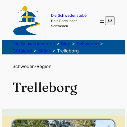
Die Schwedenstube
Suchen
Dein Portal nach
Schweden
Die Schwedenstube
>
Blog
>
Schweden
>
Götaland
>
Skåne
>
Trelleborg
Schweden-Region
Trelleborg