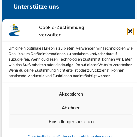
Unterstütze uns
Cookie-Zustimmung
verwalten
Freiwillige Spenden für die Aufrechterhaltung
der Redaktion.
Um dir ein optimales Erlebnis zu bieten, verwenden wir Technologien wie
Cookies, um Geräteinformationen zu speichern und/oder darauf
zuzugreifen. Wenn du diesen Technologien zustimmst, können wir Daten
Support us
wie das Surfverhalten oder eindeutige IDs auf dieser Website verarbeiten.
Wenn du deine Zustimmung nicht erteilst oder zurückziehst, können
bestimmte Merkmale und Funktionen beeinträchtigt werden.
© 2002 – 2026
Akzeptieren
Schwedenstube.de
LinkedIn
Facebo
Twitter
Instag
Ablehnen
2024, 2026
Liquid
RSS-Feed
Einstellungen ansehen
Marketing
PHOENIXSEO
Cookie-Richtlinie
Datenschutzerklärung
Impressum