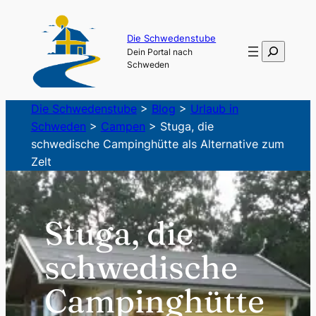
Zum
Inhalt
Die Schwedenstube
Suchen
Dein Portal nach
springen
Schweden
Die Schwedenstube
>
Blog
>
Urlaub in
Schweden
>
Campen
>
Stuga, die
schwedische Campinghütte als Alternative zum
Zelt
Stuga, die
schwedische
Campinghütte