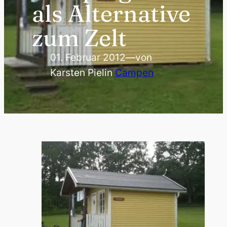
als Alternative
zum Zelt
01. Februar 2012
—
von
Karsten Piel
in
Campen