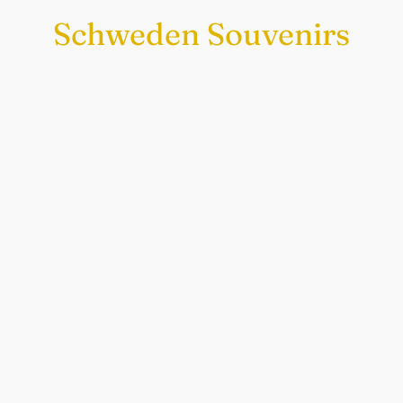
Schweden Souvenirs
Exklusiv nur bei uns
Original schwedische Souvenirs im
Schwedenladen.
Auch perfekt als Geschenk.