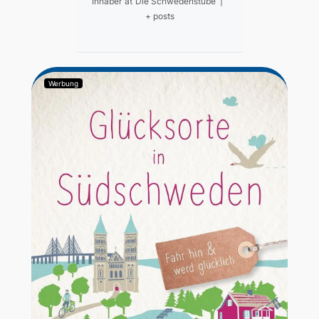
Inhaber
at
Die Schwedenstube
|
+ posts
Werbung