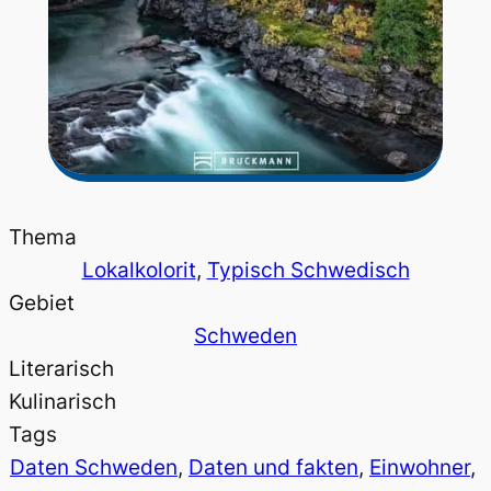
Thema
Lokalkolorit
, 
Typisch Schwedisch
Gebiet
Schweden
Literarisch
Kulinarisch
Tags
Daten Schweden
, 
Daten und fakten
, 
Einwohner
, 