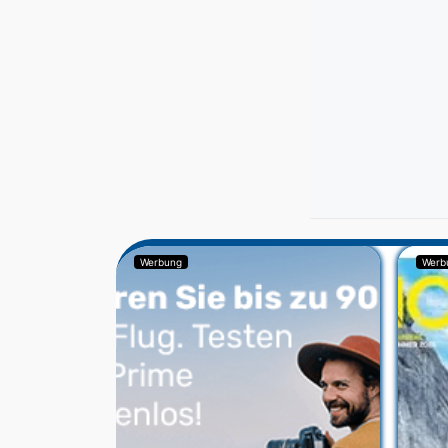
Werbung
Werb