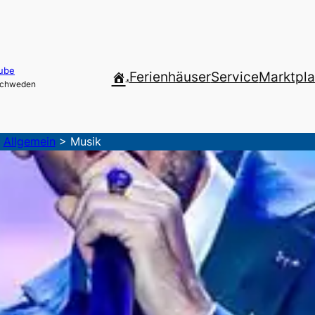
ube
.
Ferienhäuser
Service
Marktpla
 Schweden
>
Allgemein
>
Musik