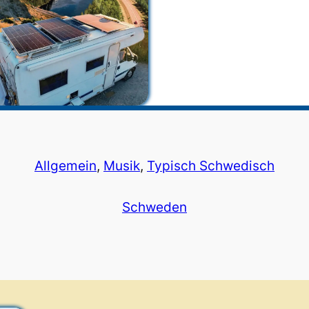
Allgemein
, 
Musik
, 
Typisch Schwedisch
Schweden