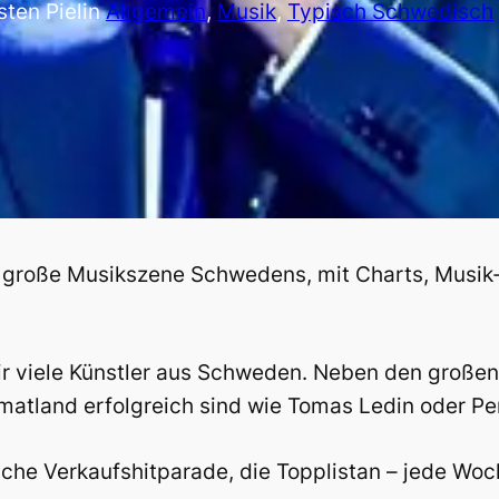
sten Piel
in
Allgemein
, 
Musik
, 
Typisch Schwedisch
ie große Musikszene Schwedens, mit Charts, Musik-
wir viele Künstler aus Schweden. Neben den große
matland erfolgreich sind wie Tomas Ledin oder Pe
che Verkaufshitparade, die Topplistan – jede Woch