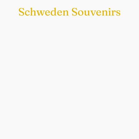
Schweden Souvenirs
Exklusiv nur bei uns
Original schwedische Souvenirs im
Schwedenladen.
Auch perfekt als Geschenk.