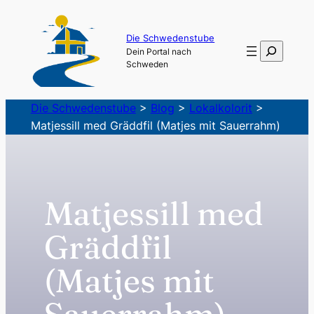
Zum
Inhalt
Die Schwedenstube
Suchen
Dein Portal nach
springen
Schweden
Die Schwedenstube
>
Blog
>
Lokalkolorit
>
Matjessill med Gräddfil (Matjes mit Sauerrahm)
Matjessill med
Gräddfil
(Matjes mit