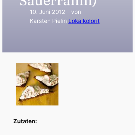
Sauerrahm)
10. Juni 2012
—
von
Karsten Piel
in
Lokalkolorit
Zutaten: