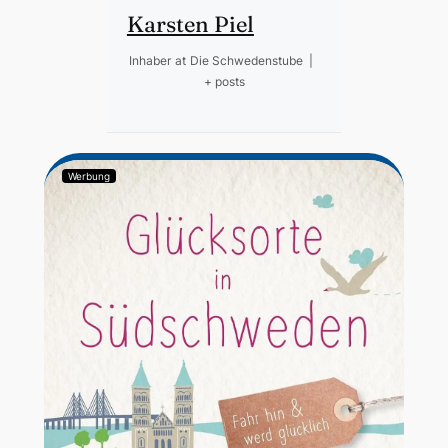
Karsten Piel
Inhaber
at
Die Schwedenstube
|
+ posts
Werbung