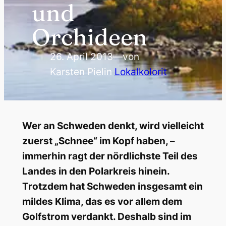
und
Orchideen
26. April 2013
—
von
Karsten Piel
in
Lokalkolorit
Wer an Schweden denkt, wird vielleicht
zuerst „Schnee“ im Kopf haben, –
immerhin ragt der nördlichste Teil des
Landes in den Polarkreis hinein.
Trotzdem hat Schweden insgesamt ein
mildes Klima, das es vor allem dem
Golfstrom verdankt. Deshalb sind im