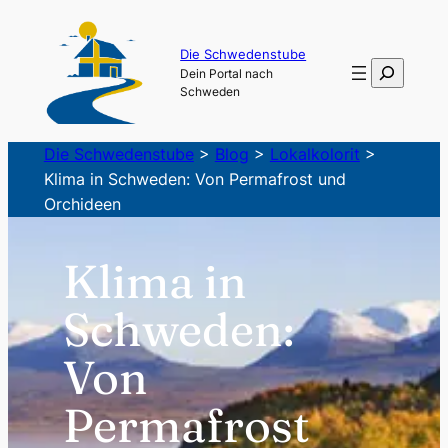
Zum
Inhalt
Die Schwedenstube
Suchen
Dein Portal nach
springen
Schweden
Die Schwedenstube
>
Blog
>
Lokalkolorit
>
Klima in Schweden: Von Permafrost und
Orchideen
Klima in
Schweden:
Von
Permafrost