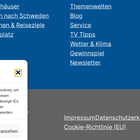
nhäuser
Themenwelten
n nach Schweden
Blog
nen & Reiseziele
Service
platz
TV Tipps
Wetter & Klima
Gewinnspiel
Newsletter
Cookies, um
iesen
deutige IDs
er
nstube.de
 werden.
Impressum
Datenschutzerk
Cookie-Richtlinie (EU)
n ansehen