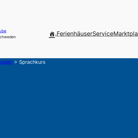
ube
.
Ferienhäuser
Service
Marktpla
 Schweden
weden
>
Sprachkurs