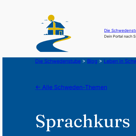
Die Schwedenst
Dein Portal nach
Die Schwedenstube
>
Blog
>
Leben in Sch
← Alle Schweden-Themen
Sprachkurs