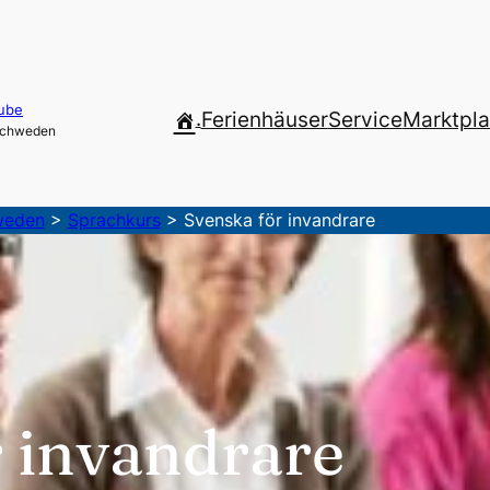
ube
.
Ferienhäuser
Service
Marktpla
 Schweden
weden
>
Sprachkurs
>
Svenska för invandrare
r invandrare