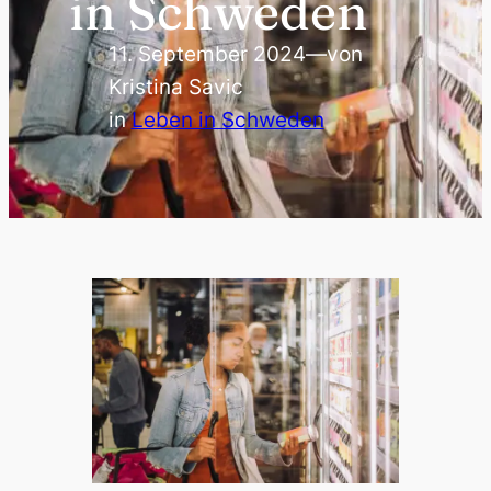
in Schweden
11. September 2024
—
von
Kristina Savic
in
Leben in Schweden