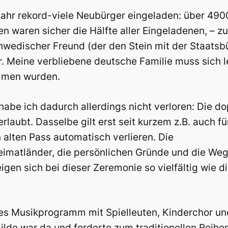
ahr rekord-viele Neubürger eingeladen: über 4900,
waren sicher die Hälfte aller Eingeladenen, – z
hwedischer Freund (der den Stein mit der Staatsbü
 Meine verbliebene deutsche Familie muss sich le
mmen wurden.
abe ich dadurch allerdings nicht verloren: Die do
rlaubt. Dasselbe gilt erst seit kurzem z.B. auch fü
alten Pass automatisch verlieren. Die
imatländer, die persönlichen Gründe und die Weg
en sich bei dieser Zeremonie so vielfältig wie d
tes Musikprogramm mit Spielleuten, Kinderchor un
ilde war da und forderte zum traditionellen Reihe