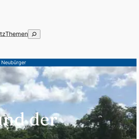
Suchen
tz
Themen
r Neubürger
und der