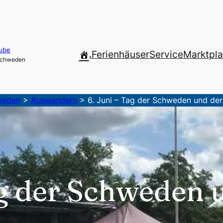
ube
.
Ferienhäuser
Service
Marktpla
 Schweden
weden
>
Auswandern
>
6. Juni – Tag der Schweden und de
ag der Schweden 