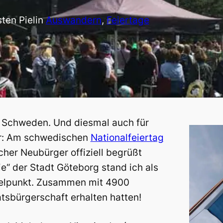
ten Piel
in
Auswandern
, 
Feiertage
n Schweden. Und diesmal auch für
er: Am schwedischen
Nationalfeiertag
cher Neubürger offiziell begrüßt
e“ der Stadt Göteborg stand ich als
telpunkt. Zusammen mit 4900
atsbürgerschaft erhalten hatten!