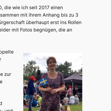
 die wie ich seit 2017 einen
usammen mit ihrem Anhang bis zu 3
rgerschaft überhaupt erst ins Rollen
ider mit Fotos begnügen, die an
ppelte
r
e zur
ie
d
n- und