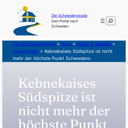
Zum
Inhalt
Die Schwedenstube
Suchen
Dein Portal nach
springen
Schweden
Die Schwedenstube
>
Blog
>
Kultur & Medien
>
Nachrichten
>
Kebnekaises Südspitze ist nicht
mehr der höchste Punkt Schwedens
Kebnekaises
Südspitze ist
nicht mehr der
höchste Punkt