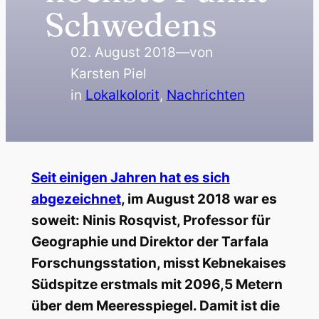
Schwedens
02. August 2018
—
von
Karsten Piel
in
Lokalkolorit
, 
Nachrichten
Seit einigen Jahren hat es sich
abgezeichnet
, im August 2018 war es
soweit:
Ninis Rosqvist, Professor für
Geographie und Direktor der Tarfala
Forschungsstation, misst Kebnekaises
Südspitze erstmals mit
2096,5 Metern
über dem Meeresspiegel. Damit ist die