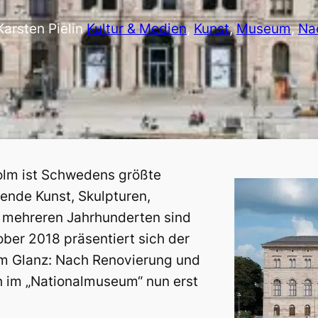
Karsten Piel
in
Kultur & Medien
, 
Kunst
, 
Museum
, 
Na
olm ist Schwedens größte
ende Kunst, Skulpturen,
s mehreren Jahrhunderten sind
ber 2018 präsentiert sich der
em Glanz: Nach Renovierung und
h im „Nationalmuseum“ nun erst