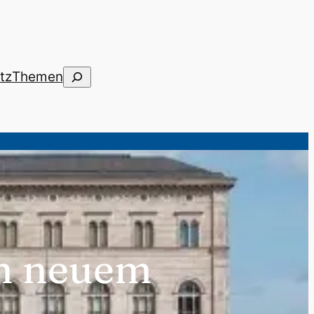
Suchen
tz
Themen
in neuem