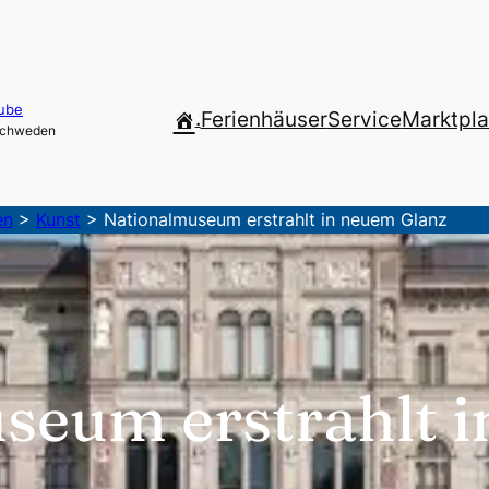
ube
.
Ferienhäuser
Service
Marktpla
 Schweden
en
>
Kunst
>
Nationalmuseum erstrahlt in neuem Glanz
seum erstrahlt 