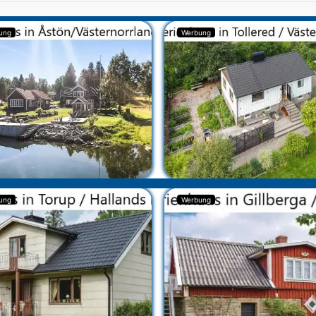
ung
Werbung
ung
Werbung