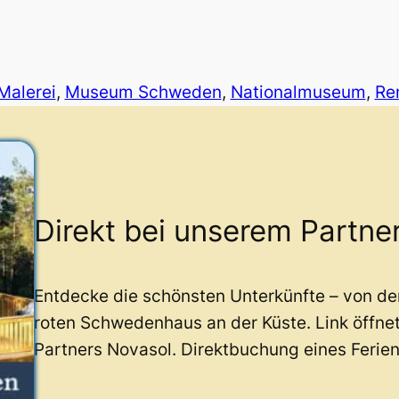
Malerei
, 
Museum Schweden
, 
Nationalmuseum
, 
Re
Direkt bei unserem Partne
Entdecke die schönsten Unterkünfte – von d
roten Schwedenhaus an der Küste. Link öffne
Partners Novasol. Direktbuchung eines Ferie