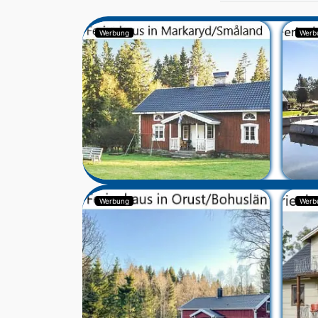
Werbung
Werb
Werbung
Werb