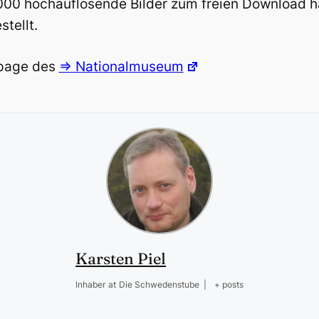
000 hochauflösende Bilder zum freien Download hat
tellt.
epage des
=> Nationalmuseum
Karsten Piel
Inhaber
at
Die Schwedenstube
|
+ posts