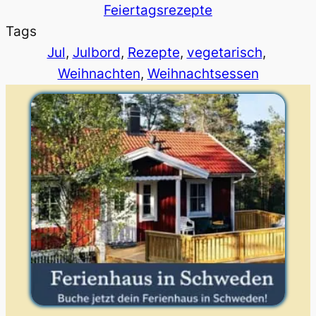
Feiertagsrezepte
Tags
Jul
, 
Julbord
, 
Rezepte
, 
vegetarisch
, 
Weihnachten
, 
Weihnachtsessen