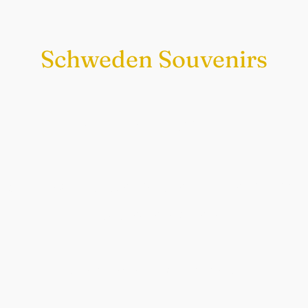
Schweden Souvenirs
Exklusiv nur bei uns
Original schwedische Souvenirs im
Schwedenladen.
Auch perfekt als Geschenk.