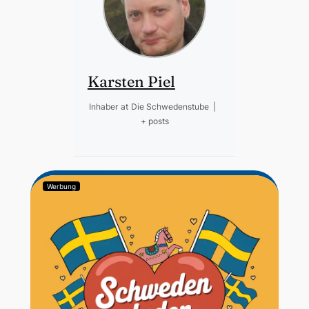
Karsten Piel
Inhaber
at
Die Schwedenstube
|
+ posts
Werbung