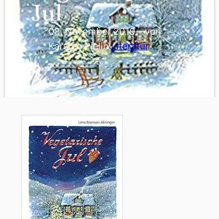
Jul
08. November 2019
—
von
Karsten Piel
in
Literatur