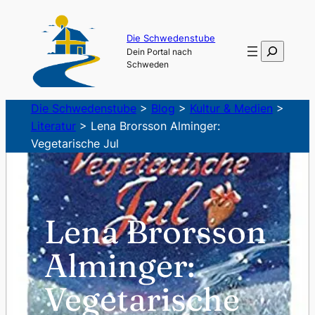
Zum
Inhalt
Die Schwedenstube
Suchen
Dein Portal nach
springen
Schweden
Die Schwedenstube
>
Blog
>
Kultur & Medien
>
Literatur
>
Lena Brorsson Alminger:
Vegetarische Jul
Lena Brorsson
Alminger:
Vegetarische