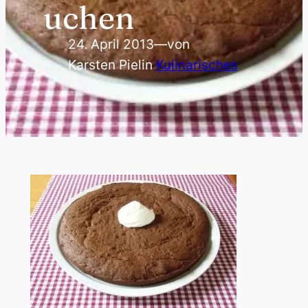
uchen
24. April 2013
—
von
Karsten Piel
in
Kulinarisches