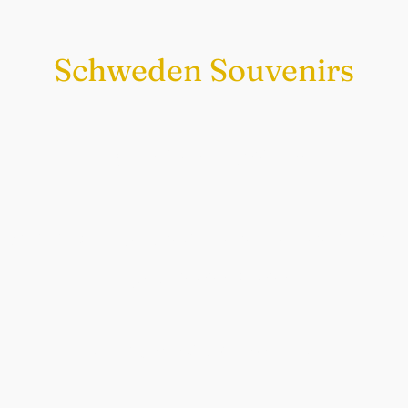
Schweden Souvenirs
Exklusiv nur bei uns
Original schwedische Souvenirs im
Schwedenladen.
Auch perfekt als Geschenk.