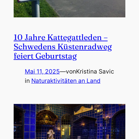
10 Jahre Kattegattleden –
Schwedens Küstenradweg
feiert Geburtstag
Mai 11, 2025
—
von
Kristina Savic
in
Naturaktivitäten an Land