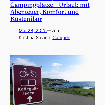
Campingplätze – Urlaub mit
Abenteuer, Komfort und
Küstenflair
Mai 28, 2025
—
von
Kristina Savic
in
Campen