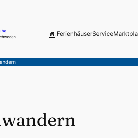
ube
.
Ferienhäuser
Service
Marktpla
 Schweden
wandern
uhwandern