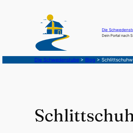
Die Schwedenst
Dein Portal nach
Die Schwedenstube
>
Blog
>
Schlittschuh
Schlittsch