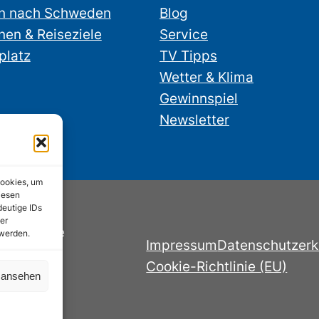
n nach Schweden
Blog
nen & Reiseziele
Service
platz
TV Tipps
Wetter & Klima
Gewinnspiel
Newsletter
Cookies, um
iesen
deutige IDs
er
nstube.de
 werden.
Impressum
Datenschutzerk
Cookie-Richtlinie (EU)
n ansehen